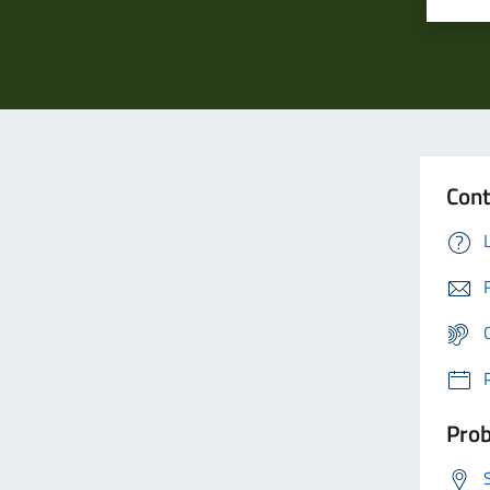
Cont
Prob