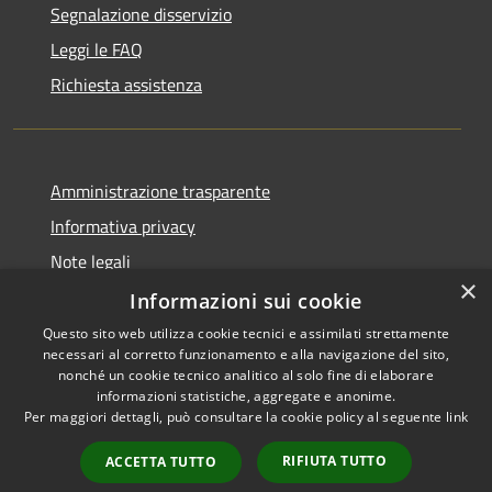
Segnalazione disservizio
Leggi le FAQ
Richiesta assistenza
Amministrazione trasparente
Informativa privacy
Note legali
×
Dichiarazione di accessibilità
Informazioni sui cookie
Questo sito web utilizza cookie tecnici e assimilati strettamente
necessari al corretto funzionamento e alla navigazione del sito,
nonché un cookie tecnico analitico al solo fine di elaborare
informazioni statistiche, aggregate e anonime.
RSS
Copyright © 2026 • Comune di
Per maggiori dettagli, può consultare la cookie policy al seguente
link
Accessibilità
Borghetto di Vara • Powered
Privacy
Municipium
Accesso
by
•
RIFIUTA TUTTO
ACCETTA TUTTO
Cookie
redazione