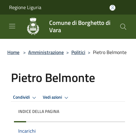
Salta al contenuto principale
Regione Liguria
Comune di Borghetto di
Vara
Home
>
Amministrazione
>
Politici
>
Pietro Belmonte
Pietro Belmonte
Condividi
Vedi azioni
INDICE DELLA PAGINA
Incarichi