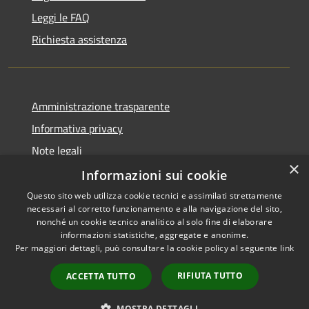
Leggi le FAQ
Richiesta assistenza
Amministrazione trasparente
Informativa privacy
Note legali
×
Dichiarazione di accessibilità
Informazioni sui cookie
Questo sito web utilizza cookie tecnici e assimilati strettamente
necessari al corretto funzionamento e alla navigazione del sito,
nonché un cookie tecnico analitico al solo fine di elaborare
informazioni statistiche, aggregate e anonime.
RSS
Copyright © 2026 • Comune di
Per maggiori dettagli, può consultare la cookie policy al seguente
link
Accessibilità
Borghetto di Vara • Powered
Privacy
Municipium
Accesso
by
•
RIFIUTA TUTTO
ACCETTA TUTTO
Cookie
redazione
Mappa del sito
MOSTRA DETTAGLI