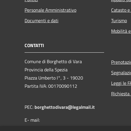
Personale Amministrativo
Catasto e
Documenti e dati
Turismo
Mobilità e
CONTATTI
Comune di Borghetto di Vara
Prenotaz
Provincia della Spezia
Segnalazi
Piazza Umberto I°, 3 - 19020
Leggi le 
Partita IVA: 00170090112
Richiesta
PEC:
borghettodivara@legalmail.it
E- mail:
protocollo@comune.borghettodivara.sp.it