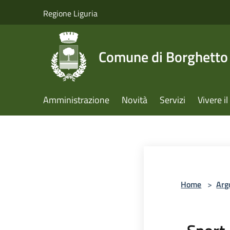
Salta al contenuto principale
Regione Liguria
Comune di Borghetto 
Amministrazione
Novità
Servizi
Vivere 
Home
>
Arg