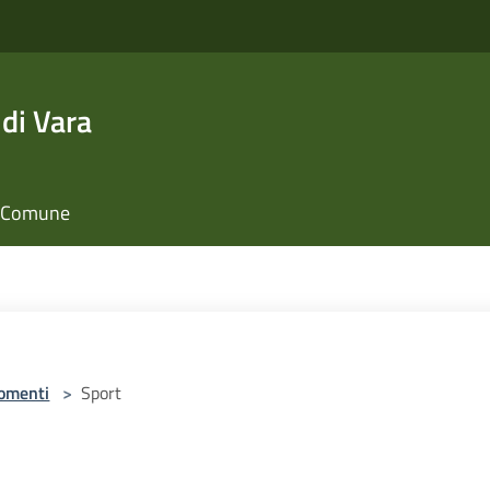
di Vara
il Comune
omenti
>
Sport