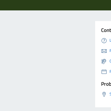
Cont
Prob