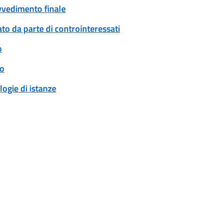
ovvedimento finale
to da parte di controinteressati
o
to
logie di istanze