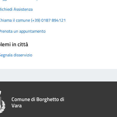
Richiedi Assistenza
Chiama il comune (+39) 0187 894121
Prenota un appuntamento
lemi in città
Segnala disservizio
Comune di Borghetto di
Vara