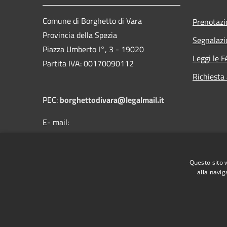
Comune di Borghetto di Vara
Prenotaz
Provincia della Spezia
Segnalazi
Piazza Umberto I°, 3 - 19020
Leggi le 
Partita IVA: 00170090112
Richiesta
PEC:
borghettodivara@legalmail.it
E- mail:
protocollo@comune.borghettodivara.sp.it
Centralino Unico: (+39) 0187 894121
Questo sito 
alla navig
RSS
Accessibilità
Privacy
Cookie
Mappa de