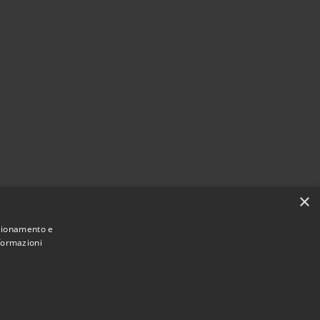
×
nzionamento e
nformazioni
Municipium
Accesso
di Borghetto di Vara • Powered by
•