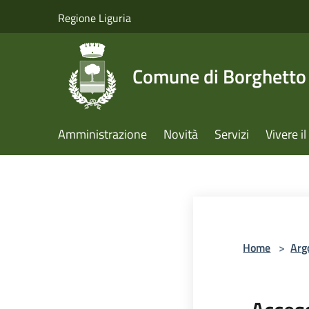
Salta al contenuto principale
Regione Liguria
Comune di Borghetto 
Amministrazione
Novità
Servizi
Vivere 
Home
>
Arg