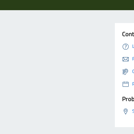
Cont
Prob