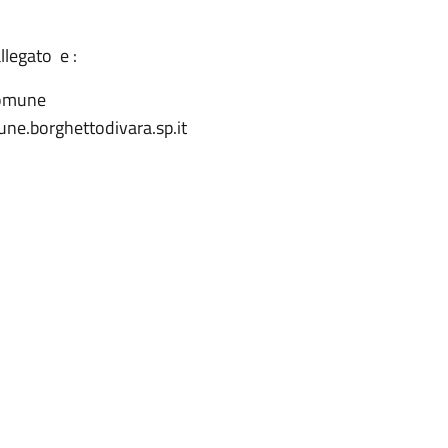
llegato e :
 Comune
mune.borghettodivara.sp.it