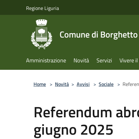
Salta al contenuto principale
Regione Liguria
Comune di Borghetto 
Amministrazione
Novità
Servizi
Vivere 
Home
>
Novità
>
Avvisi
>
Sociale
>
Referen
Referendum abro
giugno 2025