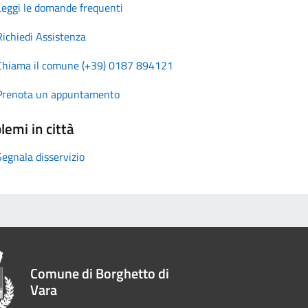
Leggi le domande frequenti
Richiedi Assistenza
Chiama il comune (+39) 0187 894121
Prenota un appuntamento
lemi in città
Segnala disservizio
Comune di Borghetto di
Vara