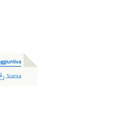
aggiuntiva
PDF
Scarica