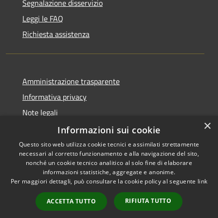
Segnalazione disservizio
Leggi le FAQ
Richiesta assistenza
Amministrazione trasparente
Informativa privacy
Note legali
×
Dichiarazione di accessibilità
Informazioni sui cookie
Questo sito web utilizza cookie tecnici e assimilati strettamente
necessari al corretto funzionamento e alla navigazione del sito,
nonché un cookie tecnico analitico al solo fine di elaborare
informazioni statistiche, aggregate e anonime.
RSS
Copyright © 2026 • Comune di
Per maggiori dettagli, può consultare la cookie policy al seguente
link
Accessibilità
Borghetto di Vara • Powered
Privacy
Municipium
Accesso
by
•
RIFIUTA TUTTO
ACCETTA TUTTO
Cookie
redazione