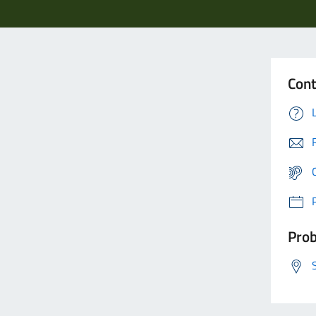
Cont
Prob