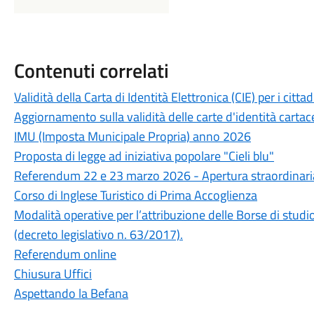
Contenuti correlati
Validità della Carta di Identità Elettronica (CIE) per i cit
Aggiornamento sulla validità delle carte d'identità cartac
IMU (Imposta Municipale Propria) anno 2026
Proposta di legge ad iniziativa popolare "Cieli blu"
Referendum 22 e 23 marzo 2026 - Apertura straordinaria 
Corso di Inglese Turistico di Prima Accoglienza
Modalità operative per l’attribuzione delle Borse di stu
(decreto legislativo n. 63/2017).
Referendum online
Chiusura Uffici
Aspettando la Befana