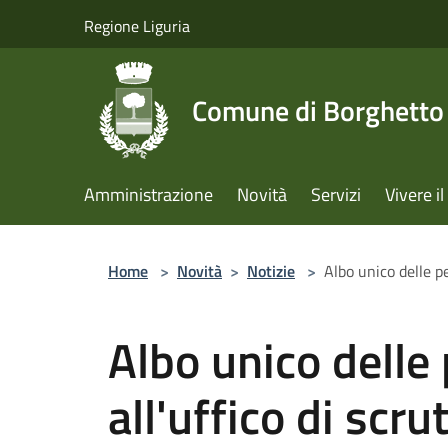
Salta al contenuto principale
Regione Liguria
Comune di Borghetto 
Amministrazione
Novità
Servizi
Vivere 
Home
>
Novità
>
Notizie
>
Albo unico delle pe
Albo unico delle
all'uffico di scru