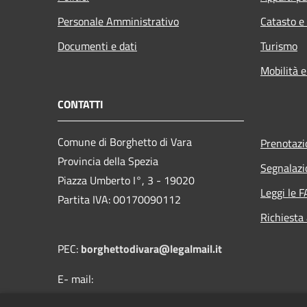
Personale Amministrativo
Catasto e
Documenti e dati
Turismo
Mobilità e
CONTATTI
Comune di Borghetto di Vara
Prenotaz
Provincia della Spezia
Segnalazi
Piazza Umberto I°, 3 - 19020
Leggi le 
Partita IVA: 00170090112
Richiesta
PEC:
borghettodivara@legalmail.it
E- mail:
protocollo@comune.borghettodivara.sp.it