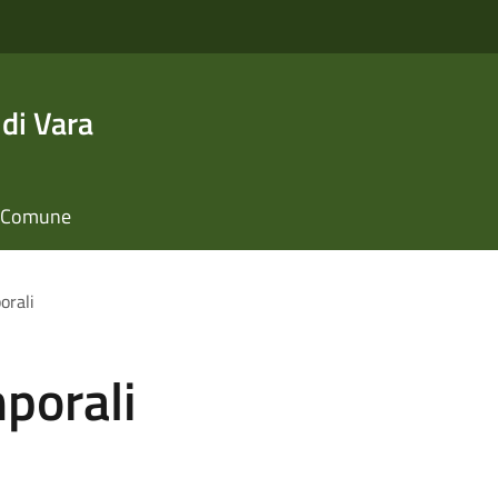
di Vara
il Comune
orali
mporali