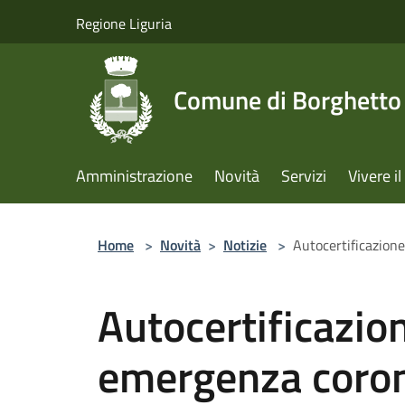
Salta al contenuto principale
Regione Liguria
Comune di Borghetto 
Amministrazione
Novità
Servizi
Vivere 
Home
>
Novità
>
Notizie
>
Autocertificazion
Autocertificazi
emergenza coro