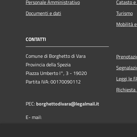
Personale Amministrativo
Catasto e
Documenti e dati
Turismo
Mobilità e
CONTATTI
Comune di Borghetto di Vara
Prenotaz
Provincia della Spezia
Segnalazi
Piazza Umberto I°, 3 - 19020
Leggi le 
Partita IVA: 00170090112
Richiesta
PEC:
borghettodivara@legalmail.it
E- mail:
protocollo@comune.borghettodivara.sp.it