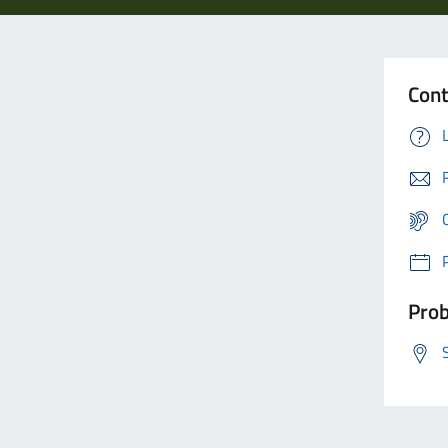
Cont
Prob