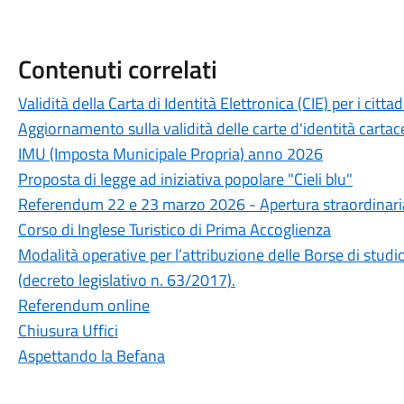
Contenuti correlati
Validità della Carta di Identità Elettronica (CIE) per i cit
Aggiornamento sulla validità delle carte d'identità cartac
IMU (Imposta Municipale Propria) anno 2026
Proposta di legge ad iniziativa popolare "Cieli blu"
Referendum 22 e 23 marzo 2026 - Apertura straordinaria 
Corso di Inglese Turistico di Prima Accoglienza
Modalità operative per l’attribuzione delle Borse di stu
(decreto legislativo n. 63/2017).
Referendum online
Chiusura Uffici
Aspettando la Befana