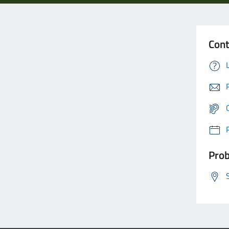
Cont
Prob