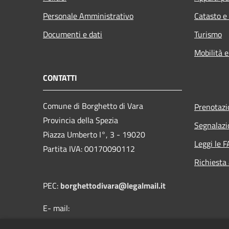
Personale Amministrativo
Catasto e
Documenti e dati
Turismo
Mobilità e
CONTATTI
Comune di Borghetto di Vara
Prenotaz
Provincia della Spezia
Segnalazi
Piazza Umberto I°, 3 - 19020
Leggi le 
Partita IVA: 00170090112
Richiesta
PEC:
borghettodivara@legalmail.it
E- mail:
protocollo@comune.borghettodivara.sp.it