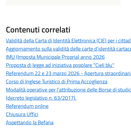
Contenuti correlati
Validità della Carta di Identità Elettronica (CIE) per i cit
Aggiornamento sulla validità delle carte d'identità cartac
IMU (Imposta Municipale Propria) anno 2026
Proposta di legge ad iniziativa popolare "Cieli blu"
Referendum 22 e 23 marzo 2026 - Apertura straordinaria 
Corso di Inglese Turistico di Prima Accoglienza
Modalità operative per l’attribuzione delle Borse di stu
(decreto legislativo n. 63/2017).
Referendum online
Chiusura Uffici
Aspettando la Befana