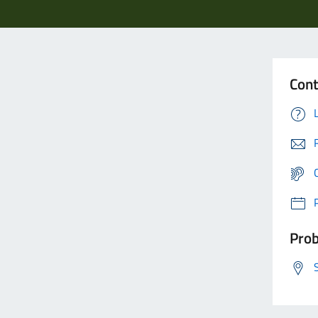
Cont
Prob