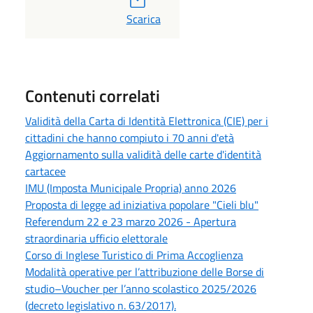
PDF
Scarica
Contenuti correlati
Validità della Carta di Identità Elettronica (CIE) per i
cittadini che hanno compiuto i 70 anni d'età
Aggiornamento sulla validità delle carte d'identità
cartacee
IMU (Imposta Municipale Propria) anno 2026
Proposta di legge ad iniziativa popolare "Cieli blu"
Referendum 22 e 23 marzo 2026 - Apertura
straordinaria ufficio elettorale
Corso di Inglese Turistico di Prima Accoglienza
Modalità operative per l’attribuzione delle Borse di
studio–Voucher per l’anno scolastico 2025/2026
(decreto legislativo n. 63/2017).