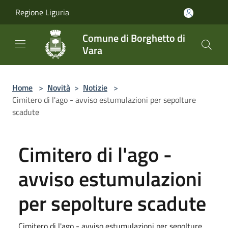
Salta al contenuto principale
Regione Liguria
Comune di Borghetto di
Vara
Home
>
Novità
>
Notizie
>
Cimitero di l'ago - avviso estumulazioni per sepolture
scadute
Cimitero di l'ago -
avviso estumulazioni
per sepolture scadute
Cimitero di l'ago - avviso estumulazioni per sepolture