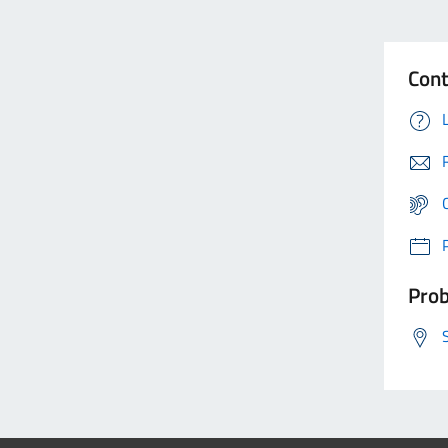
Cont
Prob