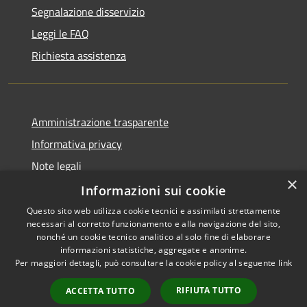
Segnalazione disservizio
Leggi le FAQ
Richiesta assistenza
Amministrazione trasparente
Informativa privacy
Note legali
×
Dichiarazione di accessibilità
Informazioni sui cookie
Questo sito web utilizza cookie tecnici e assimilati strettamente
necessari al corretto funzionamento e alla navigazione del sito,
nonché un cookie tecnico analitico al solo fine di elaborare
informazioni statistiche, aggregate e anonime.
RSS
Copyright © 2026 • Comune di
Per maggiori dettagli, può consultare la cookie policy al seguente
link
Accessibilità
Borghetto di Vara • Powered
Privacy
Municipium
Accesso
by
•
RIFIUTA TUTTO
ACCETTA TUTTO
Cookie