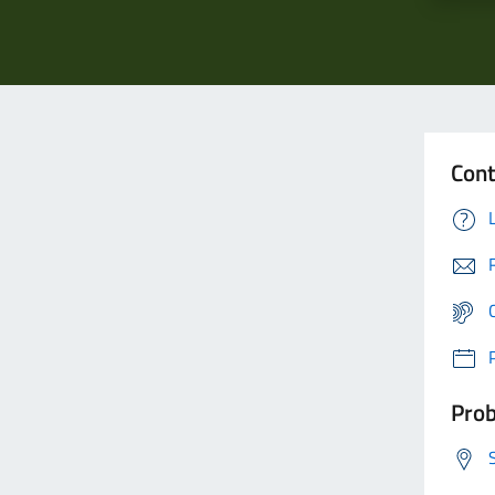
Cont
Prob