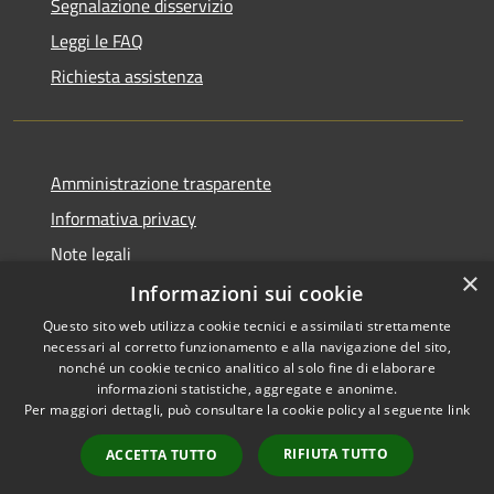
Segnalazione disservizio
Leggi le FAQ
Richiesta assistenza
Amministrazione trasparente
Informativa privacy
Note legali
×
Dichiarazione di accessibilità
Informazioni sui cookie
Questo sito web utilizza cookie tecnici e assimilati strettamente
necessari al corretto funzionamento e alla navigazione del sito,
nonché un cookie tecnico analitico al solo fine di elaborare
informazioni statistiche, aggregate e anonime.
RSS
Copyright © 2026 • Comune di
Per maggiori dettagli, può consultare la cookie policy al seguente
link
Accessibilità
Borghetto di Vara • Powered
Privacy
Municipium
Accesso
by
•
RIFIUTA TUTTO
ACCETTA TUTTO
Cookie
redazione