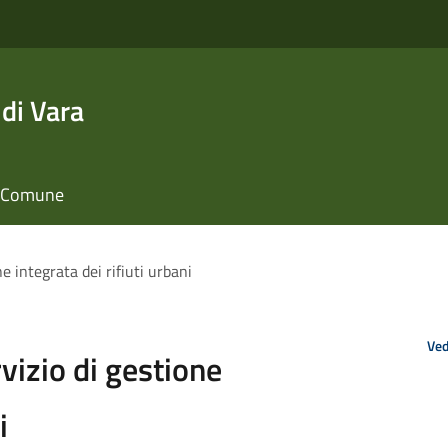
di Vara
il Comune
ne integrata dei rifiuti urbani
Ved
rvizio di gestione
i