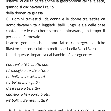
usanze, di cui fa parte anche la gastronomia carnevalesca,
quando si cucinavano i ravioli
della domenica grassa.
Gli uomini travestiti da donna e le donne travestite da
uomo davano vita a leggiadri balli lungo le aie delle case
contadine e le maschere semplici animavano, un tempo, il
periodo di Carnevale.
Usanze genuine che hanno fatto riemergere antiche
filastrocche conosciute in molti paesi della Val di Vara.
Una di queste, imparata dai bambini, è la seguente:
Carneva’ u l’è ‘n bruttu porc
Pé mangià u s’è véisu l’ortu
Pe’ ballà u s’è véisu a cà
Pe’ beivesene’n guttin
U s’è véisu u beretttin
Carnevà u l’è n porcu bruttu
Pe’ ballà u s’è véisu tuttu !!
Due fiere di merci varie nel centro storico: la terza