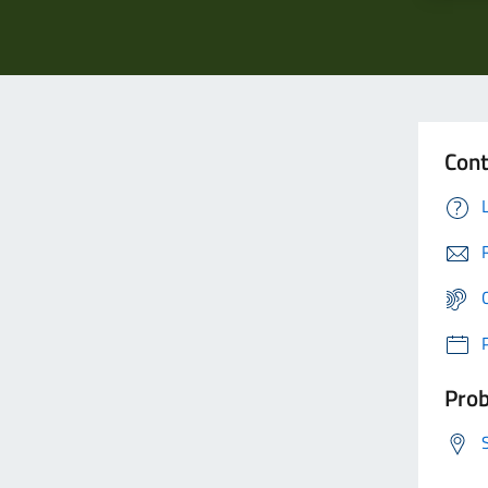
Cont
Prob