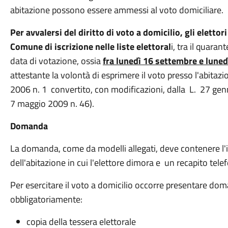
abitazione possono essere ammessi al voto domiciliare.
Per avvalersi del diritto di voto a domicilio, gli eletto
Comune di
iscrizione nelle liste elettoral
i, tra il quara
data di votazione, ossia
fra lunedì 16 settembre e lune
attestante la volontà di esprimere il voto presso l'abitazi
2006 n. 1 convertito, con modificazioni, dalla L. 27 ge
7 maggio 2009 n. 46).
Domanda
La domanda, come da modelli allegati, deve contenere l'i
dell'abitazione in cui l'elettore dimora e un recapito te
Per esercitare il voto a domicilio occorre presentare doma
obbligatoriamente:
copia della tessera elettorale