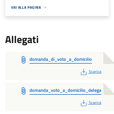
VAI ALLA PAGINA
Allegati
domanda_di_voto_a_domicilio
PDF
Scarica
domanda_voto_a_domicilio_delega
PDF
Scarica