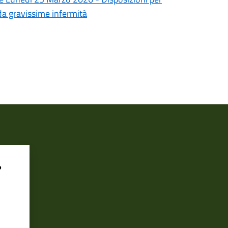
i da gravissime infermità
?