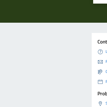
Cont
Prob