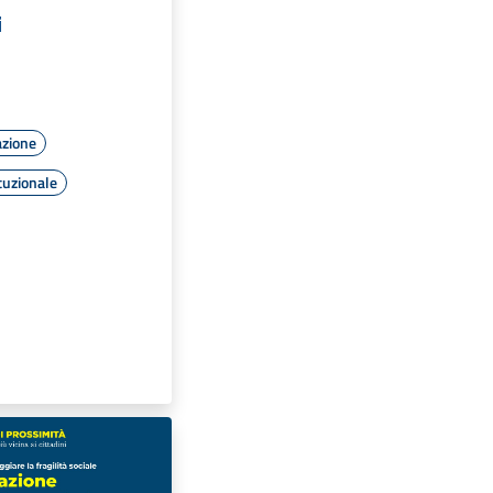
i
azione
tuzionale