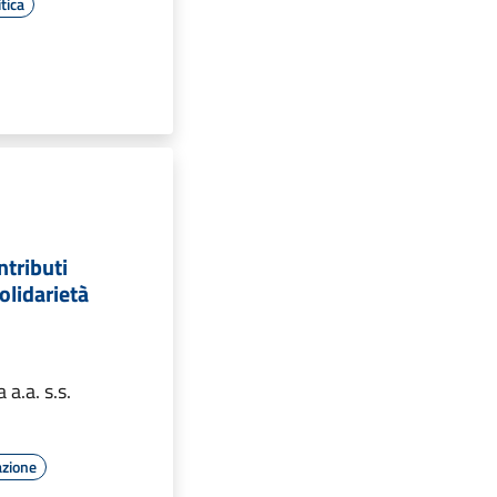
tica
tributi
solidarietà
a.a. s.s.
azione