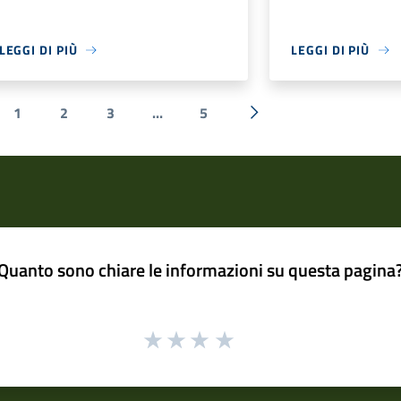
LEGGI DI PIÙ
LEGGI DI PIÙ
1
2
3
...
5
a precedente
Successiva »
Quanto sono chiare le informazioni su questa pagina