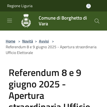
Salta al contenuto principale
Regione Liguria
Comune di Borghetto di
Vara
Home
>
Novità
>
Avvisi
>
Referendum 8 e 9 giugno 2025 - Apertura straordinaria
Ufficio Elettorale
Referendum 8 e 9
giugno 2025 -
Apertura
straordinaria Ufficio