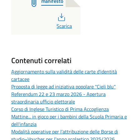
manifesto
PDF
Scarica
Contenuti correlati
Aggiornamento sulla validità delle carte d'identità
cartacee
Proposta di legge ad iniziativa popolare "Cieli blu"
Referendum 22 e 23 marzo 2026 - Apertura
straordinaria ufficio elettorale
Corso di Inglese Turistico di Prima Accoglienza
Mattine... in gioco per i bambini della Scuola Primaria e
dell'infanzia
Modalità operative per l’attribuzione delle Borse di
studio–Voucher per l’anno scolastico 2025/2026