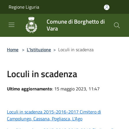
Salta al contenuto principale
Regione Liguria
Comune di Borghetto di
Vara
Home
>
L'Istituzione
>
Loculi in scadenza
Loculi in scadenza
Ultimo aggiornamento
: 15 maggio 2023, 11:47
Loculi in scadenza 2015-2016-2017 Cimitero di
Campolungo, Cassana, Pogliasca, L'Ago